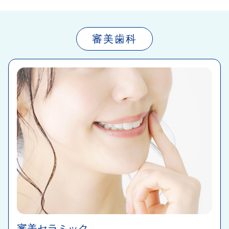
審美歯科​
審美セラミック​