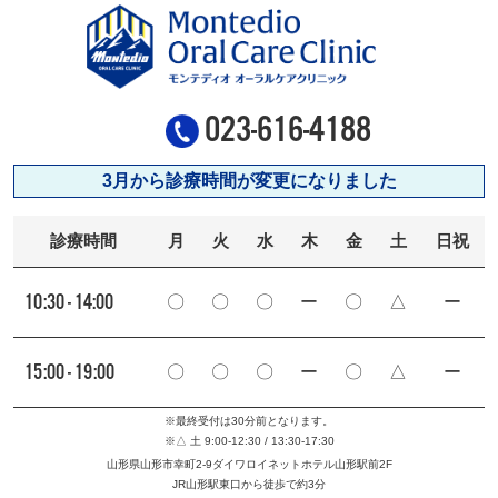
023-616-4188
3月から診療時間が変更になりました
診療時間
月
火
水
木
金
土
日祝
10:30 - 14:00
〇
〇
〇
ー
〇
△
ー
15:00 - 19:00
〇
〇
〇
ー
〇
△
ー
※最終受付は30分前となります。
※△ 土 9:00-12:30 / 13:30-17:30
山形県山形市幸町2-9ダイワロイネットホテル山形駅前2F
JR山形駅東口から徒歩で約3分