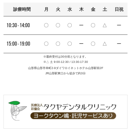
診療時間
月
火
水
木
金
土
日祝
10:30 - 14:00
〇
〇
〇
ー
〇
△
ー
15:00 - 19:00
〇
〇
〇
ー
〇
△
ー
※最終受付は30分前となります。
※△ 土 9:00-12:30 / 13:30-17:30
山形県山形市幸町2-9ダイワロイネットホテル山形駅前2F
JR山形駅東口から徒歩で約3分